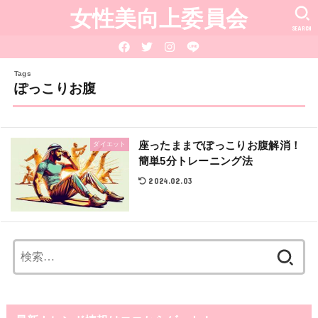
女性美向上委員会
SEARCH
ぽっこりお腹
座ったままでぽっこりお腹解消！
ダイエット
簡単5分トレーニング法
2024.02.03
検
索: