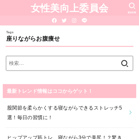
女性美向上委員会
SEARCH
座りながらお腹痩せ
検
索:
最新トレンド情報はココからゲット！
股関節を柔らかくする寝ながらできるストレッチ5
選！毎日の習慣に！
ヒップアップ筋トレ、寝ながら3分で美尻！？驚き